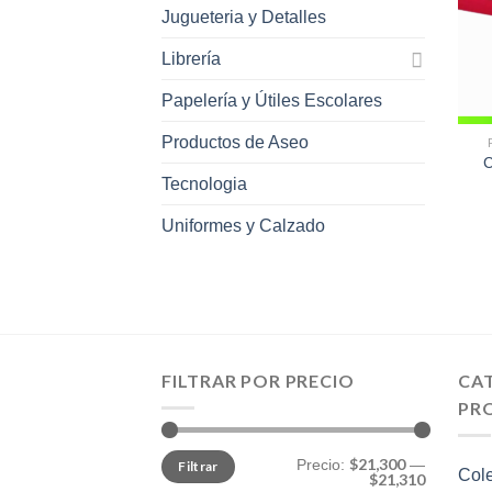
Jugueteria y Detalles
Librería
Papelería y Útiles Escolares
Productos de Aseo
C
Tecnologia
Uniformes y Calzado
FILTRAR POR PRECIO
CA
PR
Precio
Precio
$21,300
Precio:
—
Filtrar
mínimo
máximo
Col
$21,310