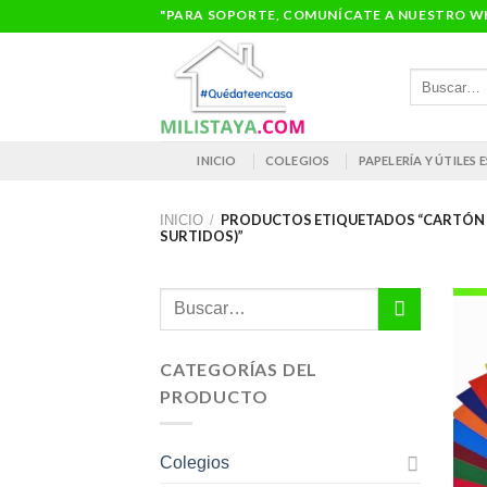
Saltar
"PARA SOPORTE, COMUNÍCATE A NUESTRO WH
al
contenido
Buscar
por:
INICIO
COLEGIOS
PAPELERÍA Y ÚTILES
PRODUCTOS ETIQUETADOS “CARTÓN PA
INICIO
/
SURTIDOS)”
Buscar
por:
CATEGORÍAS DEL
PRODUCTO
Colegios