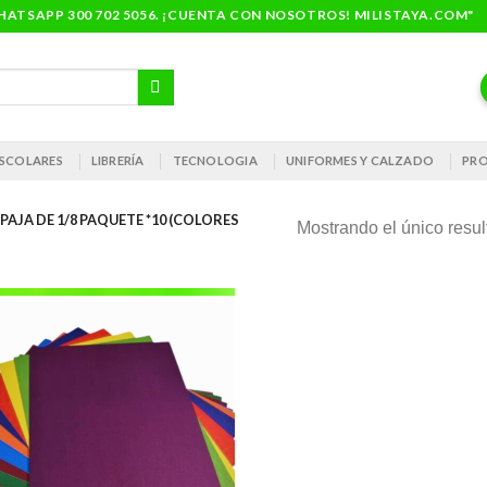
ATSAPP 300 702 5056. ¡CUENTA CON NOSOTROS! MILISTAYA.COM"
 ESCOLARES
LIBRERÍA
TECNOLOGIA
UNIFORMES Y CALZADO
PRO
JA DE 1/8 PAQUETE *10 (COLORES
Mostrando el único resu