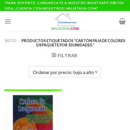
Saltar
"PARA SOPORTE, COMUNÍCATE A NUESTRO WHATSAPP 300 702
5056. ¡CUENTA CON NOSOTROS! MILISTAYA.COM"
al
contenido
INICIO
/
PRODUCTOS ETIQUETADOS “CARTÓN PAJA DE COLORES
1/8 PAQUETE POR 10 UNIDADES.”
FILTRAR