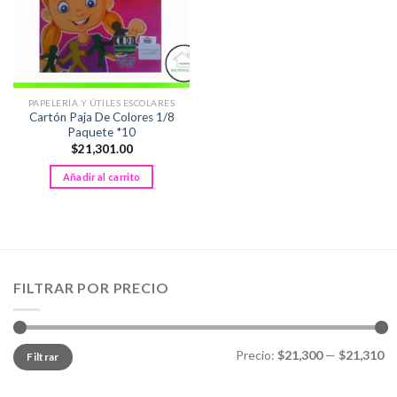
PAPELERÍA Y ÚTILES ESCOLARES
Cartón Paja De Colores 1/8
Paquete *10
$
21,301.00
Añadir al carrito
FILTRAR POR PRECIO
Precio
Precio
Precio:
$21,300
—
$21,310
Filtrar
mínimo
máximo