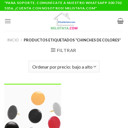
Saltar
"PARA SOPORTE, COMUNÍCATE A NUESTRO WHATSAPP 300 702
5056. ¡CUENTA CON NOSOTROS! MILISTAYA.COM"
al
contenido
INICIO
/
PRODUCTOS ETIQUETADOS “CHINCHES DE COLORES”
FILTRAR