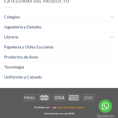
CATEGORÍAS DEL PRODUCTO
página
de
producto
Colegios
Jugueteria y Detalles
Librería
Papelería y Útiles Escolares
Productos de Aseo
Tecnologia
Uniformes y Calzado
Diseñado con
por
Caps Marketing y Ventas
Todos los derechos reservados 2025©