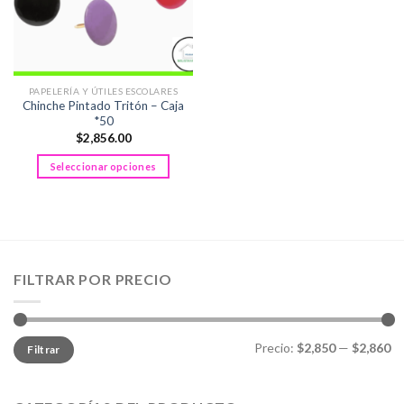
PAPELERÍA Y ÚTILES ESCOLARES
Chinche Pintado Tritón – Caja
*50
$
2,856.00
Seleccionar opciones
Este
producto
tiene
múltiples
variantes.
FILTRAR POR PRECIO
Las
opciones
se
pueden
Precio
Precio
Precio:
$2,850
—
$2,860
Filtrar
mínimo
máximo
elegir
en
la