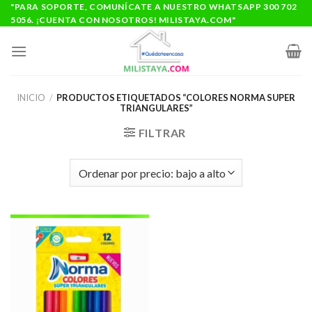
Saltar
"PARA SOPORTE, COMUNÍCATE A NUESTRO WHATSAPP 300 702
5056. ¡CUENTA CON NOSOTROS! MILISTAYA.COM"
al
contenido
INICIO
/
PRODUCTOS ETIQUETADOS “COLORES NORMA SUPER
TRIANGULARES”
FILTRAR