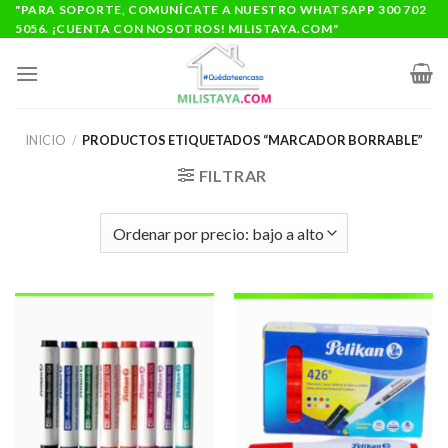
Saltar
"PARA SOPORTE, COMUNÍCATE A NUESTRO WHATSAPP 300 702
5056. ¡CUENTA CON NOSOTROS! MILISTAYA.COM"
al
contenido
INICIO
/
PRODUCTOS ETIQUETADOS “MARCADOR BORRABLE”
FILTRAR