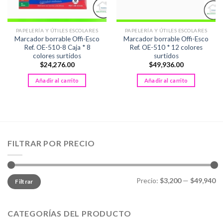
página
de
producto
PAPELERÍA Y ÚTILES ESCOLARES
PAPELERÍA Y ÚTILES ESCOLARES
Marcador borrable Offi-Esco
Marcador borrable Offi-Esco
Ref. OE-510-8 Caja * 8
Ref. OE-510 * 12 colores
colores surtidos
surtidos
$
24,276.00
$
49,936.00
Añadir al carrito
Añadir al carrito
FILTRAR POR PRECIO
Precio
Precio
Precio:
$3,200
—
$49,940
Filtrar
mínimo
máximo
CATEGORÍAS DEL PRODUCTO