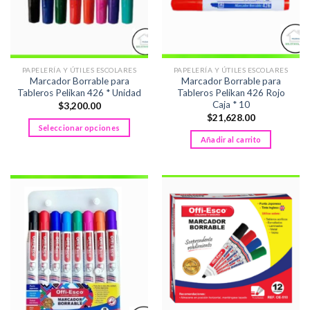
PAPELERÍA Y ÚTILES ESCOLARES
PAPELERÍA Y ÚTILES ESCOLARES
Marcador Borrable para
Marcador Borrable para
Tableros Pelikan 426 * Unidad
Tableros Pelikan 426 Rojo
Caja * 10
$
3,200.00
$
21,628.00
Seleccionar opciones
Añadir al carrito
Este
producto
tiene
múltiples
variantes.
Las
opciones
se
pueden
elegir
en
la