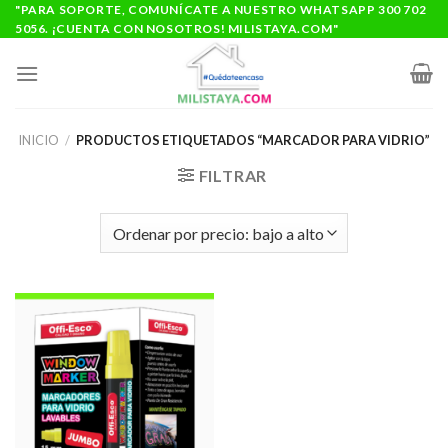
Saltar
"PARA SOPORTE, COMUNÍCATE A NUESTRO WHATSAPP 300 702
5056. ¡CUENTA CON NOSOTROS! MILISTAYA.COM"
al
contenido
INICIO
/
PRODUCTOS ETIQUETADOS “MARCADOR PARA VIDRIO”
FILTRAR