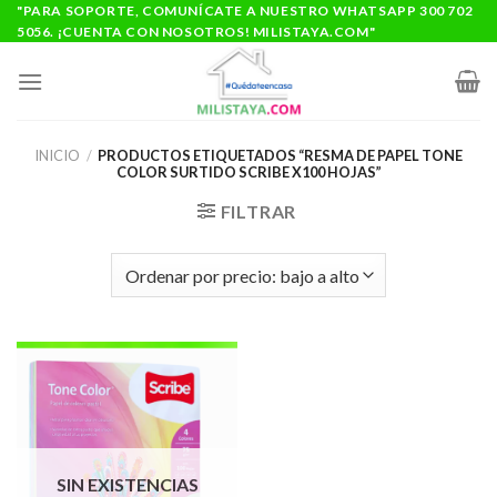
Saltar
"PARA SOPORTE, COMUNÍCATE A NUESTRO WHATSAPP 300 702
5056. ¡CUENTA CON NOSOTROS! MILISTAYA.COM"
al
contenido
INICIO
/
PRODUCTOS ETIQUETADOS “RESMA DE PAPEL TONE
COLOR SURTIDO SCRIBE X100 HOJAS”
FILTRAR
SIN EXISTENCIAS