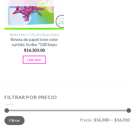
PAPELERÍA Y ÚTILES ESCOLARES
Resma de papel tone color
surtido Scribe *100 hojas
$
16,303.00
Leer más
FILTRAR POR PRECIO
Precio
Precio
Precio:
$16,300
—
$16,310
Filtrar
mínimo
máximo