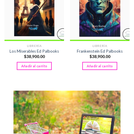
se
pueden
pueden
elegir
elegir
en
en
la
la
página
página
de
de
producto
LIBRERÍA
LIBRERÍA
producto
Los Miserables Ed Palbooks
Frankenstein Ed Palbooks
$
38,900.00
$
38,900.00
Añadir al carrito
Añadir al carrito