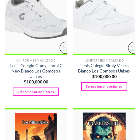
UNIFORMES Y CALZADO
UNIFORMES Y CALZADO
Tenis Colegio Gomyschool C
Tenis Colegio Skoly Velcro
New Blanco Los Gomosos
Blanco Los Gomosos Unisex
Unisex
$
100,000.00
$
100,000.00
Seleccionar opciones
Seleccionar opciones
Este
Este
producto
producto
tiene
tiene
múltiples
múltiples
variantes.
variantes.
Las
Las
opciones
opciones
se