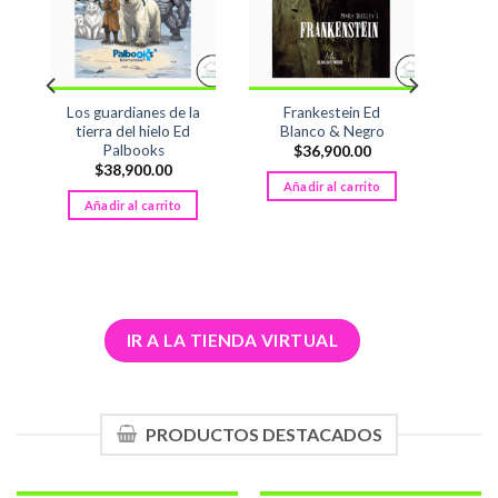
o
Los guardianes de la
Frankestein Ed
tierra del hielo Ed
Blanco & Negro
Palbooks
$
36,900.00
s
$
38,900.00
Añadir al carrito
Añadir al carrito
IR A LA TIENDA VIRTUAL
PRODUCTOS DESTACADOS