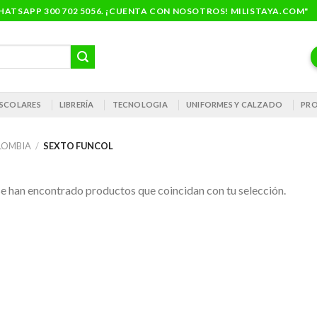
ATSAPP 300 702 5056. ¡CUENTA CON NOSOTROS! MILISTAYA.COM"
 ESCOLARES
LIBRERÍA
TECNOLOGIA
UNIFORMES Y CALZADO
PRO
LOMBIA
/
SEXTO FUNCOL
e han encontrado productos que coincidan con tu selección.