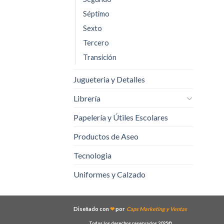
Séptimo
Sexto
Tercero
Transición
Jugueteria y Detalles
Librería
Papelería y Útiles Escolares
Productos de Aseo
Tecnologia
Uniformes y Calzado
Diseñado con
❤
por
Caps Marketing y Ventas
Todos los derechos reservados 2025©