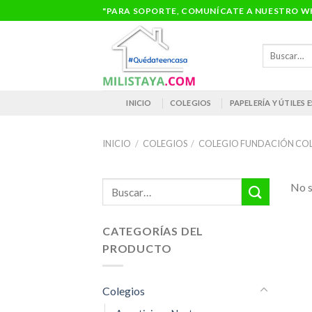
Saltar
"PARA SOPORTE, COMUNÍCATE A NUESTRO WH
al
contenido
Buscar
por:
INICIO
COLEGIOS
PAPELERÍA Y ÚTILES
INICIO
/
COLEGIOS
/
COLEGIO FUNDACIÓN CO
Buscar
No s
por:
CATEGORÍAS DEL
PRODUCTO
Colegios