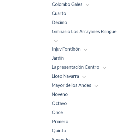
Colombo Gales
Cuarto
Décimo
Gimnasio Los Arrayanes Bilingue
Injuv Fontibón
Jardín
La presentación Centro
Liceo Navarra
Mayor de los Andes
Noveno
Octavo
Once
Primero
Quinto
Segundo