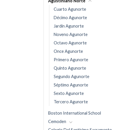
Agustiniano Norte
Cuarto Agunorte
Décimo Agunorte
Jardín Agunorte
Noveno Agunorte
Octavo Agunorte
Once Agunorte
Primero Agunorte
Quinto Agunorte
Segundo Agunorte
Séptimo Agunorte
Sexto Agunorte
Tercero Agunorte
Boston International School
Cemoden
Colegio Del Santísimo Sacramento