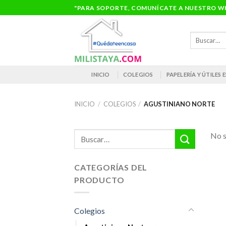
Saltar
"PARA SOPORTE, COMUNÍCATE A NUESTRO WH
al
contenido
Buscar
por:
INICIO
COLEGIOS
PAPELERÍA Y ÚTILES
INICIO
/
COLEGIOS
/
AGUSTINIANO NORTE
Buscar
No s
por:
CATEGORÍAS DEL
PRODUCTO
Colegios