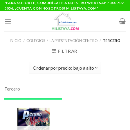
Saltar
"PARA SOPORTE, COMUNÍCATE A NUESTRO WHATSAPP 300 702
5056. ¡CUENTA CON NOSOTROS! MILISTAYA.COM"
al
contenido
INICIO
/
COLEGIOS
/
LA PRESENTACIÓN CENTRO
/
TERCERO
FILTRAR
Tercero