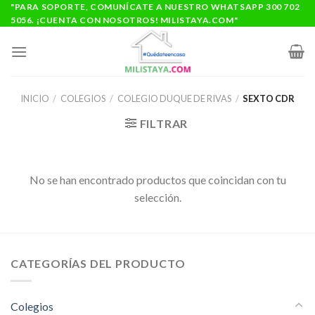
Saltar
"PARA SOPORTE, COMUNÍCATE A NUESTRO WHATSAPP 300 702
5056. ¡CUENTA CON NOSOTROS! MILISTAYA.COM"
al
contenido
INICIO
/
COLEGIOS
/
COLEGIO DUQUE DE RIVAS
/
SEXTO CDR
FILTRAR
No se han encontrado productos que coincidan con tu
selección.
CATEGORÍAS DEL PRODUCTO
Colegios