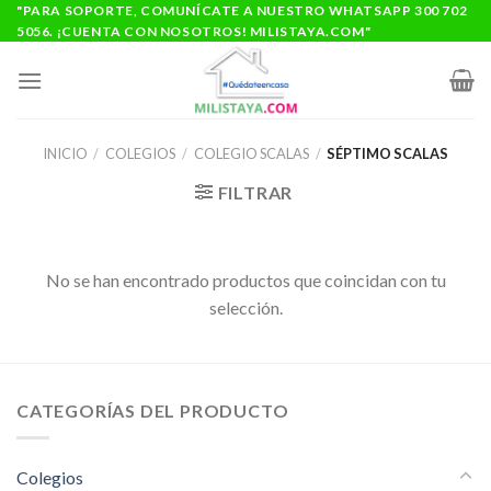
Saltar
"PARA SOPORTE, COMUNÍCATE A NUESTRO WHATSAPP 300 702
5056. ¡CUENTA CON NOSOTROS! MILISTAYA.COM"
al
contenido
INICIO
/
COLEGIOS
/
COLEGIO SCALAS
/
SÉPTIMO SCALAS
FILTRAR
No se han encontrado productos que coincidan con tu
selección.
CATEGORÍAS DEL PRODUCTO
Colegios