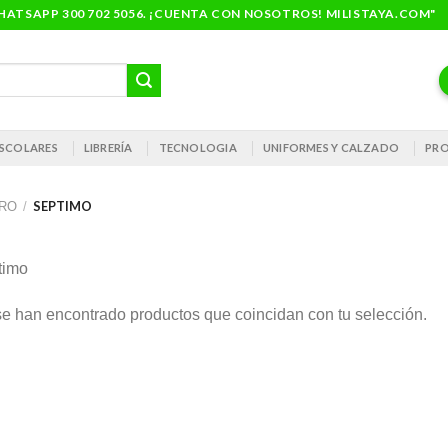
ATSAPP 300 702 5056. ¡CUENTA CON NOSOTROS! MILISTAYA.COM"
 ESCOLARES
LIBRERÍA
TECNOLOGIA
UNIFORMES Y CALZADO
PRO
SEPTIMO
TRO
/
timo
e han encontrado productos que coincidan con tu selección.