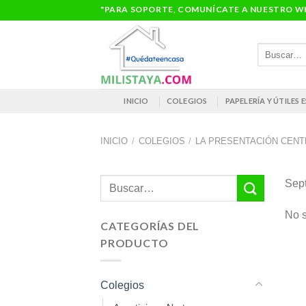
Saltar
"PARA SOPORTE, COMUNÍCATE A NUESTRO WH
al
contenido
Buscar
por:
INICIO
COLEGIOS
PAPELERÍA Y ÚTILES
INICIO
/
COLEGIOS
/
LA PRESENTACIÓN CEN
Buscar
Sep
por:
No s
CATEGORÍAS DEL
PRODUCTO
Colegios