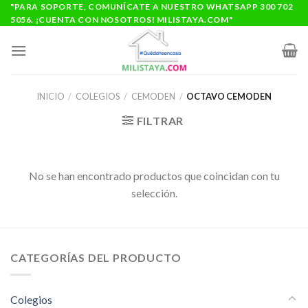
Saltar
"PARA SOPORTE, COMUNÍCATE A NUESTRO WHATSAPP 300 702
5056. ¡CUENTA CON NOSOTROS! MILISTAYA.COM"
al
contenido
INICIO
/
COLEGIOS
/
CEMODEN
/
OCTAVO CEMODEN
FILTRAR
No se han encontrado productos que coincidan con tu
selección.
CATEGORÍAS DEL PRODUCTO
Colegios