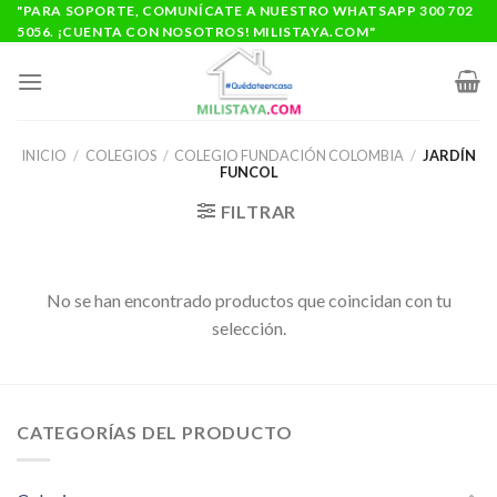
Saltar
"PARA SOPORTE, COMUNÍCATE A NUESTRO WHATSAPP 300 702
5056. ¡CUENTA CON NOSOTROS! MILISTAYA.COM"
al
contenido
INICIO
/
COLEGIOS
/
COLEGIO FUNDACIÓN COLOMBIA
/
JARDÍN
FUNCOL
FILTRAR
No se han encontrado productos que coincidan con tu
selección.
CATEGORÍAS DEL PRODUCTO