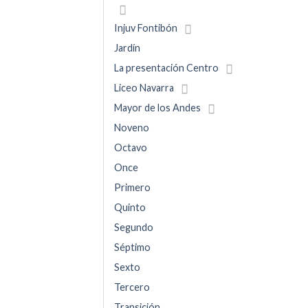
Injuv Fontibón
Jardín
La presentación Centro
Liceo Navarra
Mayor de los Andes
Noveno
Octavo
Once
Primero
Quinto
Segundo
Séptimo
Sexto
Tercero
Transición