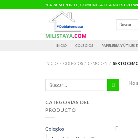
Saltar
"PARA SOPORTE, COMUNÍCATE A NUESTRO WH
al
contenido
Buscar
por:
INICIO
COLEGIOS
PAPELERÍA Y ÚTILES
INICIO
/
COLEGIOS
/
CEMODEN
/
SEXTO CEM
Buscar
No s
por:
CATEGORÍAS DEL
PRODUCTO
Colegios