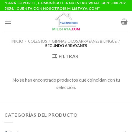
Saltar
"PARA SOPORTE, COMUNÍCATE A NUESTRO WHATSAPP 300 702
5056. ¡CUENTA CON NOSOTROS! MILISTAYA.COM"
al
contenido
INICIO
/
COLEGIOS
/
GIMNASIO LOS ARRAYANES BILINGUE
/
SEGUNDO ARRAYANES
FILTRAR
No se han encontrado productos que coincidan con tu
selección.
CATEGORÍAS DEL PRODUCTO