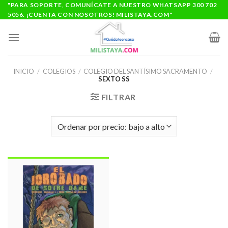
Saltar
"PARA SOPORTE, COMUNÍCATE A NUESTRO WHATSAPP 300 702
5056. ¡CUENTA CON NOSOTROS! MILISTAYA.COM"
al
contenido
INICIO
/
COLEGIOS
/
COLEGIO DEL SANTÍSIMO SACRAMENTO
/
SEXTO SS
FILTRAR