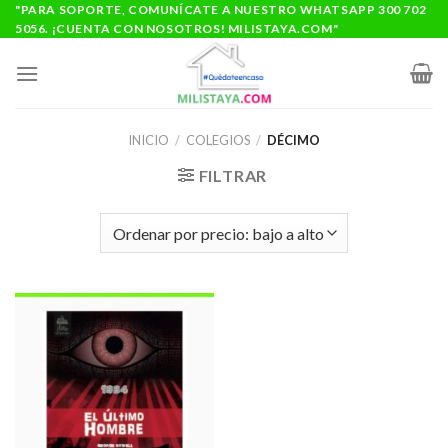
Saltar
"PARA SOPORTE, COMUNÍCATE A NUESTRO WHATSAPP 300 702
5056. ¡CUENTA CON NOSOTROS! MILISTAYA.COM"
al
contenido
INICIO
/
COLEGIOS
/
DÉCIMO
FILTRAR