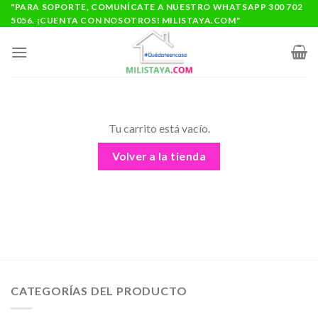
Saltar
"PARA SOPORTE, COMUNÍCATE A NUESTRO WHATSAPP 300 702
5056. ¡CUENTA CON NOSOTROS! MILISTAYA.COM"
al
contenido
Tu carrito está vacío.
Volver a la tienda
CATEGORÍAS DEL PRODUCTO