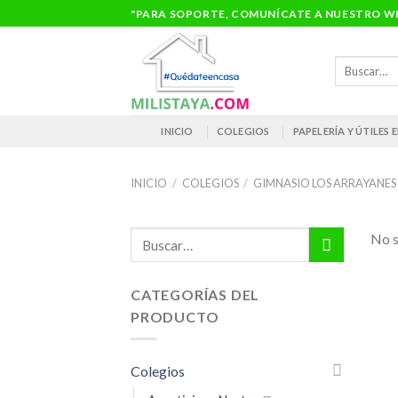
Saltar
"PARA SOPORTE, COMUNÍCATE A NUESTRO WH
al
contenido
Buscar
por:
INICIO
COLEGIOS
PAPELERÍA Y ÚTILES
INICIO
/
COLEGIOS
/
GIMNASIO LOS ARRAYANES
Buscar
No s
por:
CATEGORÍAS DEL
PRODUCTO
Colegios