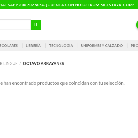
ATSAPP 300 702 5056. ¡CUENTA CON NOSOTROS! MILISTAYA.COM"
 ESCOLARES
LIBRERÍA
TECNOLOGIA
UNIFORMES Y CALZADO
PRO
 BILINGUE
/
OCTAVO ARRAYANES
e han encontrado productos que coincidan con tu selección.