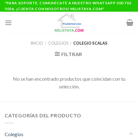
Saltar
"PARA SOPORTE, COMUNÍCATE A NUESTRO WHATSAPP 300 702
5056. ¡CUENTA CON NOSOTROS! MILISTAYA.COM"
al
contenido
INICIO
/
COLEGIOS
/
COLEGIO SCALAS
FILTRAR
No se han encontrado productos que coincidan con tu
selección.
CATEGORÍAS DEL PRODUCTO
Colegios