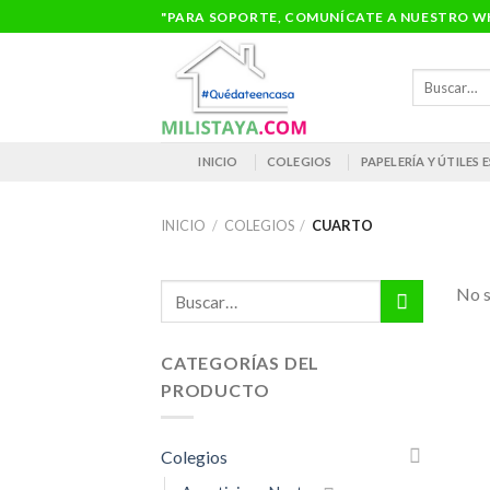
Saltar
"PARA SOPORTE, COMUNÍCATE A NUESTRO WH
al
contenido
Buscar
por:
INICIO
COLEGIOS
PAPELERÍA Y ÚTILES
INICIO
/
COLEGIOS
/
CUARTO
Buscar
No s
por:
CATEGORÍAS DEL
PRODUCTO
Colegios