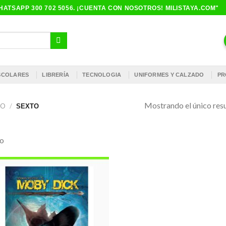
ATSAPP 300 702 5056. ¡CUENTA CON NOSOTROS! MILISTAYA.COM"
ESCOLARES
LIBRERÍA
TECNOLOGIA
UNIFORMES Y CALZADO
PR
Mostrando el único res
RO
/
SEXTO
to