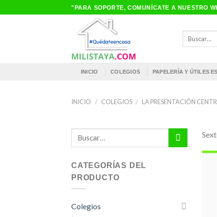
Saltar
"PARA SOPORTE, COMUNÍCATE A NUESTRO WH
al
contenido
Buscar
por:
INICIO
COLEGIOS
PAPELERÍA Y ÚTILES 
INICIO
/
COLEGIOS
/
LA PRESENTACIÓN CENT
Buscar
Sex
por:
CATEGORÍAS DEL
PRODUCTO
Colegios