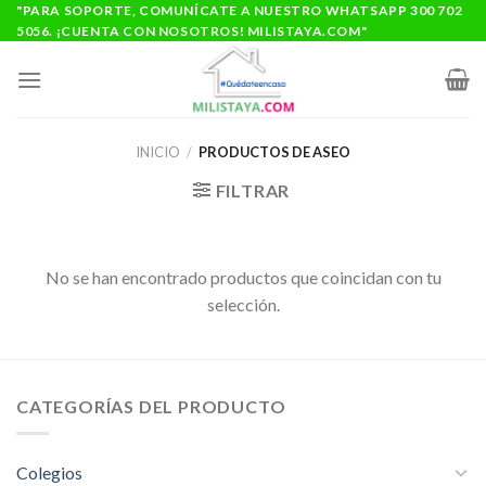
Saltar
"PARA SOPORTE, COMUNÍCATE A NUESTRO WHATSAPP 300 702
5056. ¡CUENTA CON NOSOTROS! MILISTAYA.COM"
al
contenido
INICIO
/
PRODUCTOS DE ASEO
FILTRAR
No se han encontrado productos que coincidan con tu
selección.
CATEGORÍAS DEL PRODUCTO
Colegios