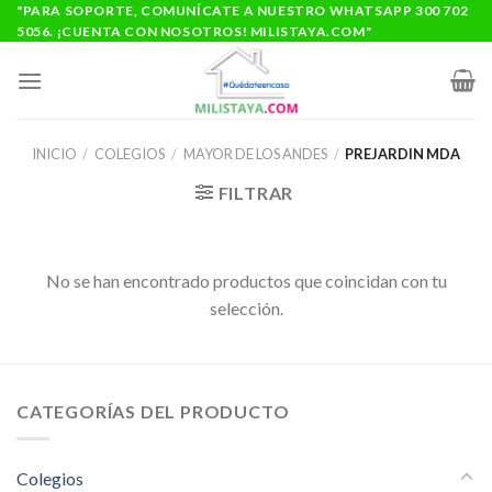
Saltar
"PARA SOPORTE, COMUNÍCATE A NUESTRO WHATSAPP 300 702
5056. ¡CUENTA CON NOSOTROS! MILISTAYA.COM"
al
contenido
INICIO
/
COLEGIOS
/
MAYOR DE LOS ANDES
/
PREJARDIN MDA
FILTRAR
No se han encontrado productos que coincidan con tu
selección.
CATEGORÍAS DEL PRODUCTO
Colegios