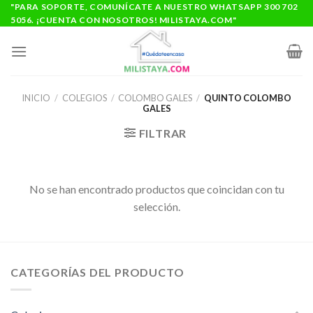
Saltar
"PARA SOPORTE, COMUNÍCATE A NUESTRO WHATSAPP 300 702
5056. ¡CUENTA CON NOSOTROS! MILISTAYA.COM"
al
contenido
INICIO
/
COLEGIOS
/
COLOMBO GALES
/
QUINTO COLOMBO
GALES
FILTRAR
No se han encontrado productos que coincidan con tu
selección.
CATEGORÍAS DEL PRODUCTO