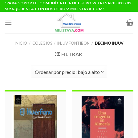
Saltar
"PARA SOPORTE, COMUNÍCATE A NUESTRO WHATSAPP 300 702
5056. ¡CUENTA CON NOSOTROS! MILISTAYA.COM"
al
contenido
INICIO
/
COLEGIOS
/
INJUV FONTIBÓN
/
DÉCIMO INJUV
FILTRAR