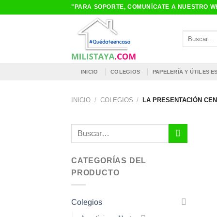
Saltar
"PARA SOPORTE, COMUNÍCATE A NUESTRO WH
al
contenido
Buscar
por:
INICIO
COLEGIOS
PAPELERÍA Y ÚTILES 
INICIO
/
COLEGIOS
/
LA PRESENTACIÓN CE
Buscar
por:
CATEGORÍAS DEL
PRODUCTO
Colegios