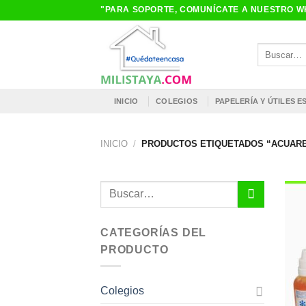
Saltar
"PARA SOPORTE, COMUNÍCATE A NUESTRO WH
al
contenido
Buscar
por:
INICIO
COLEGIOS
PAPELERÍA Y ÚTILES 
INICIO
/
PRODUCTOS ETIQUETADOS “ACUAR
Buscar
por:
CATEGORÍAS DEL
PRODUCTO
Colegios