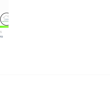
ES
ro