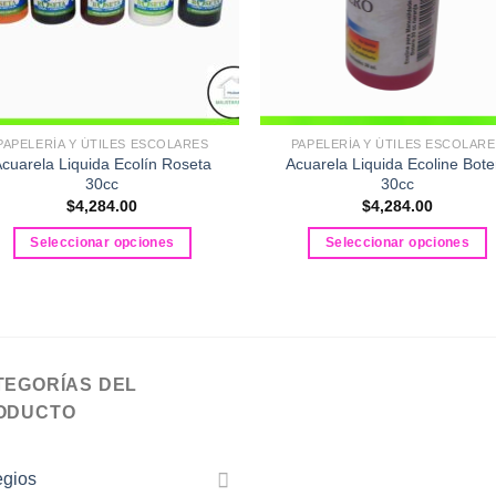
PAPELERÍA Y ÚTILES ESCOLARES
PAPELERÍA Y ÚTILES ESCOLAR
cuarela Liquida Ecolín Roseta
Acuarela Liquida Ecoline Bote
30cc
30cc
$
4,284.00
$
4,284.00
Seleccionar opciones
Seleccionar opciones
Este
Este
producto
producto
tiene
tiene
múltiples
múltiples
variantes.
variantes.
TEGORÍAS DEL
Las
Las
ODUCTO
opciones
opciones
se
se
pueden
pueden
egios