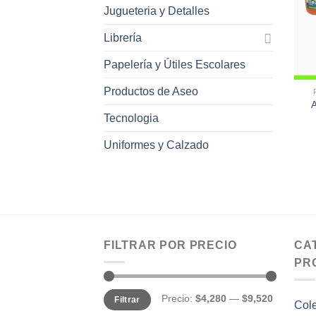
Jugueteria y Detalles
Librería
Papelería y Útiles Escolares
Productos de Aseo
A
Tecnologia
Uniformes y Calzado
FILTRAR POR PRECIO
CA
PR
Precio
Precio
Precio:
$4,280
—
$9,520
Filtrar
mínimo
máximo
Col