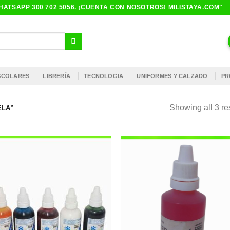
ATSAPP 300 702 5056. ¡CUENTA CON NOSOTROS! MILISTAYA.COM"
ESCOLARES
LIBRERÍA
TECNOLOGIA
UNIFORMES Y CALZADO
PR
Showing all 3 re
ELA”