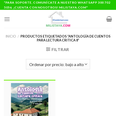
Saltar
"PARA SOPORTE, COMUNÍCATE A NUESTRO WHATSAPP 300 702
5056. ¡CUENTA CON NOSOTROS! MILISTAYA.COM"
al
contenido
INICIO
/
PRODUCTOS ETIQUETADOS “ANTOLOGÍA DE CUENTOS
PARA LECTURA CRITICA 8”
FILTRAR