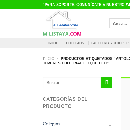
Saltar
"PARA SOPORTE, COMUNÍCATE A NUESTRO WH
al
contenido
Buscar
por:
INICIO
COLEGIOS
PAPELERÍA Y ÚTILES 
INICIO
/
PRODUCTOS ETIQUETADOS “ANTOLO
JÓVENES EDITORIAL LO QUE LEO”
Buscar
por:
CATEGORÍAS DEL
PRODUCTO
Colegios