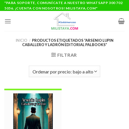
Saltar
"PARA SOPORTE, COMUNÍCATE A NUESTRO WHATSAPP 300 702
5056. ¡CUENTA CON NOSOTROS! MILISTAYA.COM"
al
contenido
INICIO
/
PRODUCTOS ETIQUETADOS “ARSENIO LUPIN
CABALLERO Y LADRÓN EDITORIAL PALBOOKS”
FILTRAR