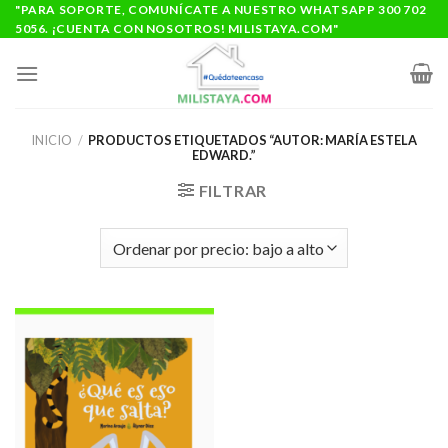
Saltar
"PARA SOPORTE, COMUNÍCATE A NUESTRO WHATSAPP 300 702
5056. ¡CUENTA CON NOSOTROS! MILISTAYA.COM"
al
contenido
INICIO
/
PRODUCTOS ETIQUETADOS “AUTOR: MARÍA ESTELA
EDWARD.”
FILTRAR