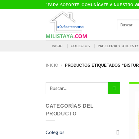
Saltar
"PARA SOPORTE, COMUNÍCATE A NUESTRO WH
al
contenido
Buscar
por:
INICIO
COLEGIOS
PAPELERÍA Y ÚTILES 
INICIO
/
PRODUCTOS ETIQUETADOS “BISTUR
Buscar
por:
CATEGORÍAS DEL
PRODUCTO
Colegios