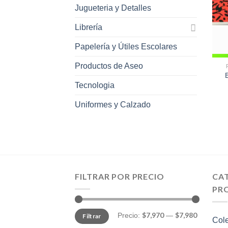
Jugueteria y Detalles
Librería
Papelería y Útiles Escolares
Productos de Aseo
Tecnologia
Uniformes y Calzado
FILTRAR POR PRECIO
CA
PR
Precio
Precio
$7,970
$7,980
Precio:
—
Filtrar
mínimo
máximo
Col