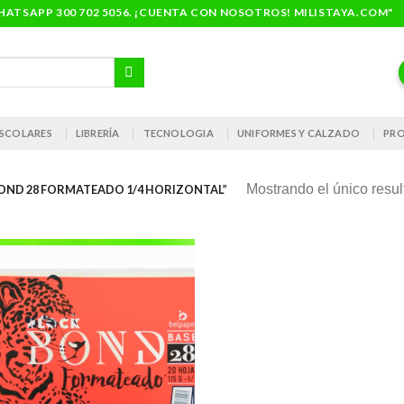
ATSAPP 300 702 5056. ¡CUENTA CON NOSOTROS! MILISTAYA.COM"
 ESCOLARES
LIBRERÍA
TECNOLOGIA
UNIFORMES Y CALZADO
PRO
Mostrando el único resu
ND 28 FORMATEADO 1/4 HORIZONTAL”