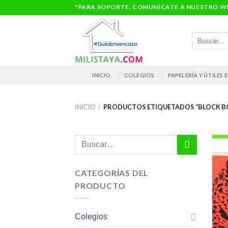
Saltar
"PARA SOPORTE, COMUNÍCATE A NUESTRO WH
al
contenido
Buscar
por:
INICIO
COLEGIOS
PAPELERÍA Y ÚTILES
PRODUCTOS ETIQUETADOS “BLOCK BO
INICIO
/
Buscar
por:
CATEGORÍAS DEL
PRODUCTO
Colegios