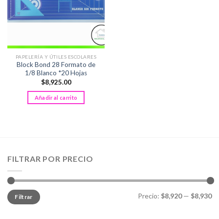
PAPELERÍA Y ÚTILES ESCOLARES
Block Bond 28 Formato de
1/8 Blanco *20 Hojas
$
8,925.00
Añadir al carrito
FILTRAR POR PRECIO
Precio
Precio
Precio:
$8,920
—
$8,930
Filtrar
mínimo
máximo