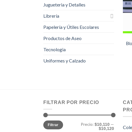
Jugueteria y Detalles
Librería
Papelería y Útiles Escolares
Productos de Aseo
Bl
Tecnologia
Uniformes y Calzado
FILTRAR POR PRECIO
CA
PR
Precio
Precio
Precio:
—
$10,110
Filtrar
mínimo
máximo
Cole
$10,120