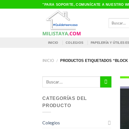
Saltar
"PARA SOPORTE, COMUNÍCATE A NUESTRO WH
al
contenido
Buscar
por:
INICIO
COLEGIOS
PAPELERÍA Y ÚTILES 
INICIO
/
PRODUCTOS ETIQUETADOS “BLOCK 
Buscar
por:
CATEGORÍAS DEL
PRODUCTO
Colegios