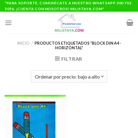
Saltar
"PARA SOPORTE, COMUNÍCATE A NUESTRO WHATSAPP 300 702
5056. ¡CUENTA CON NOSOTROS! MILISTAYA.COM"
al
contenido
INICIO
/
PRODUCTOS ETIQUETADOS “BLOCK DIN A4 -
HORIZONTAL”
FILTRAR