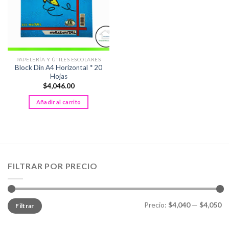
PAPELERÍA Y ÚTILES ESCOLARES
Block Din A4 Horizontal * 20
Hojas
$
4,046.00
Añadir al carrito
FILTRAR POR PRECIO
Precio
Precio
Precio:
$4,040
—
$4,050
Filtrar
mínimo
máximo