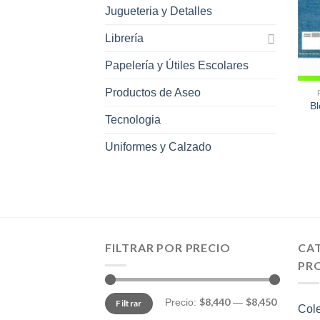
Jugueteria y Detalles
Librería
Papelería y Útiles Escolares
Productos de Aseo
Bl
Tecnologia
Uniformes y Calzado
FILTRAR POR PRECIO
CA
PR
Precio
Precio
$8,440
$8,450
Precio:
—
Filtrar
mínimo
máximo
Col