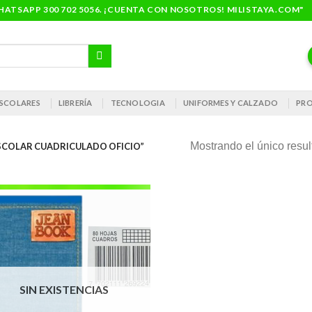
ATSAPP 300 702 5056. ¡CUENTA CON NOSOTROS! MILISTAYA.COM"
 ESCOLARES
LIBRERÍA
TECNOLOGIA
UNIFORMES Y CALZADO
PRO
Mostrando el único resu
COLAR CUADRICULADO OFICIO”
SIN EXISTENCIAS