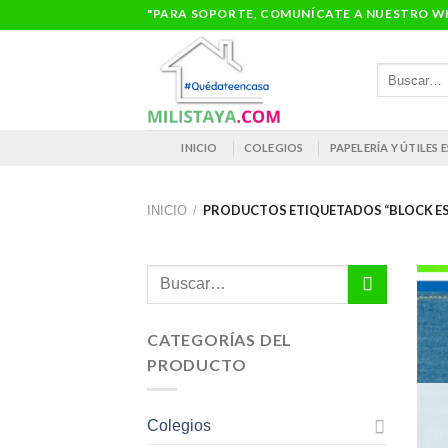
Saltar
"PARA SOPORTE, COMUNÍCATE A NUESTRO WH
al
contenido
Buscar
por:
INICIO
COLEGIOS
PAPELERÍA Y ÚTILES
PRODUCTOS ETIQUETADOS “BLOCK ES
INICIO
/
Buscar
por:
CATEGORÍAS DEL
PRODUCTO
Colegios