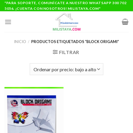
Saltar
"PARA SOPORTE, COMUNÍCATE A NUESTRO WHATSAPP 300 702
5056. ¡CUENTA CON NOSOTROS! MILISTAYA.COM"
al
contenido
INICIO
/
PRODUCTOS ETIQUETADOS “BLOCK ORIGAMI”
FILTRAR