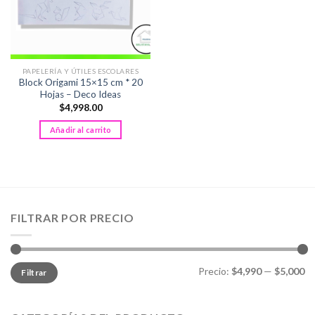
PAPELERÍA Y ÚTILES ESCOLARES
Block Origami 15×15 cm * 20
Hojas – Deco Ideas
$
4,998.00
Añadir al carrito
FILTRAR POR PRECIO
Precio
Precio
Precio:
$4,990
—
$5,000
Filtrar
mínimo
máximo