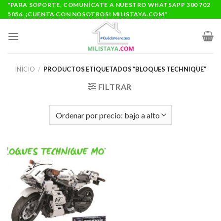
Saltar
"PARA SOPORTE, COMUNÍCATE A NUESTRO WHATSAPP 300 702
5056. ¡CUENTA CON NOSOTROS! MILISTAYA.COM"
al
contenido
INICIO
/
PRODUCTOS ETIQUETADOS “BLOQUES TECHNIQUE”
FILTRAR