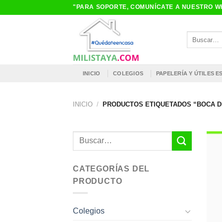
Saltar
"PARA SOPORTE, COMUNÍCATE A NUESTRO WH
al
contenido
Buscar
por:
INICIO
COLEGIOS
PAPELERÍA Y ÚTILES 
INICIO
/
PRODUCTOS ETIQUETADOS “BOCA D
Buscar
por:
CATEGORÍAS DEL
PRODUCTO
Colegios