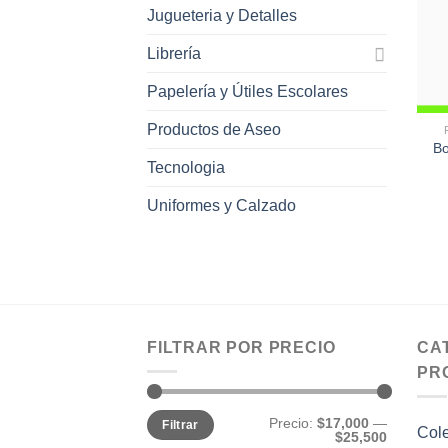
Jugueteria y Detalles
Librería
Papelería y Útiles Escolares
Productos de Aseo
Bo
Tecnologia
Uniformes y Calzado
FILTRAR POR PRECIO
CA
PR
Precio
Precio
Precio:
$17,000
—
Filtrar
mínimo
máximo
Col
$25,500