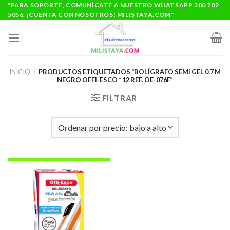
Saltar
"PARA SOPORTE, COMUNÍCATE A NUESTRO WHATSAPP 300 702
5056. ¡CUENTA CON NOSOTROS! MILISTAYA.COM"
al
contenido
INICIO
/
PRODUCTOS ETIQUETADOS “BOLÍGRAFO SEMI GEL 0.7 M
NEGRO OFFI-ESCO * 12 REF. OE-076F”
FILTRAR