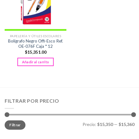
PAPELERÍA Y ÚTILES ESCOLARES
Bolígrafo Negro Offi-Esco Ref.
OE-076F Caja * 12
$
15,351.00
Añadir al carrito
FILTRAR POR PRECIO
Precio
Precio
Precio:
$15,350
—
$15,360
Filtrar
mínimo
máximo