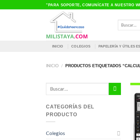
Saltar
"PARA SOPORTE, COMUNÍCATE A NUESTRO WH
al
contenido
Buscar
por:
INICIO
COLEGIOS
PAPELERÍA Y ÚTILES 
INICIO
/
PRODUCTOS ETIQUETADOS “CALCUL
Buscar
por:
CATEGORÍAS DEL
PRODUCTO
Colegios