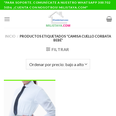
Saltar
"PARA SOPORTE, COMUNÍCATE A NUESTRO WHATSAPP 300 702
5056. ¡CUENTA CON NOSOTROS! MILISTAYA.COM"
al
contenido
INICIO
/
PRODUCTOS ETIQUETADOS “CAMISA CUELLO CORBATA
BEBÉ”
FILTRAR