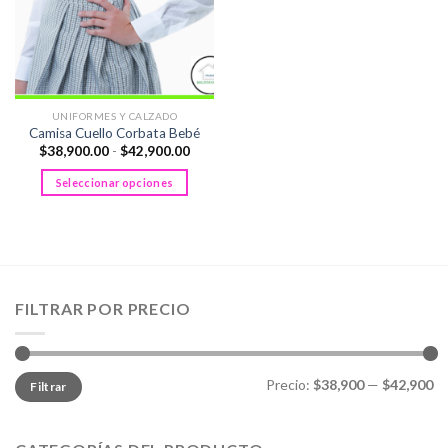
UNIFORMES Y CALZADO
Camisa Cuello Corbata Bebé
Rango
$
38,900.00
-
$
42,900.00
de
precios:
Seleccionar opciones
desde
$38,900.00
Este
hasta
producto
$42,900.00
tiene
múltiples
variantes.
FILTRAR POR PRECIO
Las
opciones
se
pueden
Precio
Precio
Precio:
$38,900
—
$42,900
Filtrar
mínimo
máximo
elegir
en
la