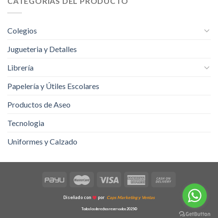
CATEGORÍAS DEL PRODUCTO
página
de
producto
Colegios
Jugueteria y Detalles
Librería
Papelería y Útiles Escolares
Productos de Aseo
Tecnologia
Uniformes y Calzado
Diseñado con
por
Caps Marketing y Ventas
Todos los derechos reservados 2025©