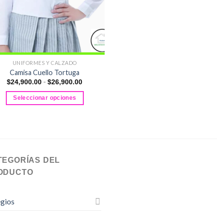
UNIFORMES Y CALZADO
Camisa Cuello Tortuga
Rango
-
$
24,900.00
$
26,900.00
de
precios:
Seleccionar opciones
desde
$24,900.00
Este
hasta
producto
$26,900.00
tiene
múltiples
variantes.
TEGORÍAS DEL
Las
ODUCTO
opciones
se
pueden
gios
elegir