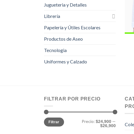
Jugueteria y Detalles
Librería
Papelería y Útiles Escolares
Productos de Aseo
Tecnologia
Uniformes y Calzado
FILTRAR POR PRECIO
CA
PR
Precio
Precio
Precio:
—
$24,900
Filtrar
mínimo
máximo
Cole
$26,900