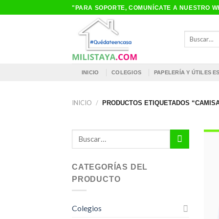
Saltar
"PARA SOPORTE, COMUNÍCATE A NUESTRO WH
al
contenido
Buscar
por:
INICIO
COLEGIOS
PAPELERÍA Y ÚTILES 
INICIO
/
PRODUCTOS ETIQUETADOS “CAMISA
Buscar
por:
CATEGORÍAS DEL
PRODUCTO
Colegios