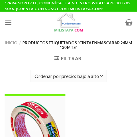
Saltar
"PARA SOPORTE, COMUNÍCATE A NUESTRO WHATSAPP 300 702
5056. ¡CUENTA CON NOSOTROS! MILISTAYA.COM"
al
contenido
INICIO
/
PRODUCTOS ETIQUETADOS “CINTA ENMASCARAR 24MM
* 30 MTS”
FILTRAR